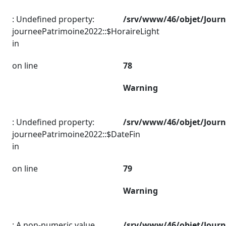
: Undefined property:
/srv/www/46/objet/Jour
journeePatrimoine2022::$HoraireLight
in
on line
78
Warning
: Undefined property:
/srv/www/46/objet/Jour
journeePatrimoine2022::$DateFin
in
on line
79
Warning
: A non-numeric value
/srv/www/46/objet/Jour