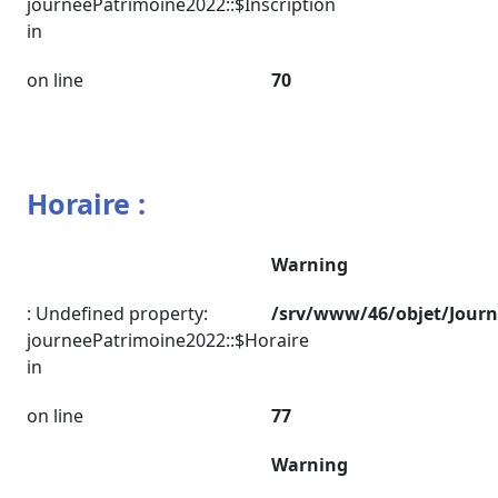
journeePatrimoine2022::$Inscription
in
on line
70
Horaire :
Warning
: Undefined property:
/srv/www/46/objet/Jour
journeePatrimoine2022::$Horaire
in
on line
77
Warning