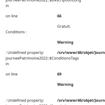
in
on line
66
Gratuit.
Conditions :
Warning
: Undefined property:
/srv/www/46/objet/Jour
journeePatrimoine2022::$ConditionsTags
in
on line
69
Warning
: Undefined property:
/srv/www/46/objet/Jour