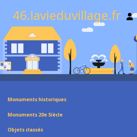
46.lavieduvillage.fr
Monuments historiques
Monuments 20e Siècle
Objets classés