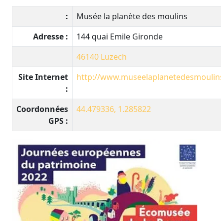
:
Musée la planète des moulins
Adresse :
144 quai Emile Gironde
46140
Luzech
Site Internet
http://www.museelaplanetedesmoulins
:
Coordonnées
44.479336, 1.285822
GPS :