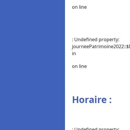
on line
: Undefined property:
journeePatrimoine2022::$I
in
on line
Horaire :
: Undefined property: