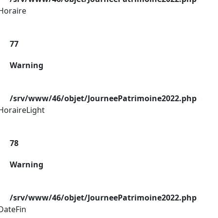
Horaire
77
Warning
/srv/www/46/objet/JourneePatrimoine2022.php
HoraireLight
78
Warning
/srv/www/46/objet/JourneePatrimoine2022.php
DateFin