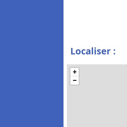
Localiser :
+
−