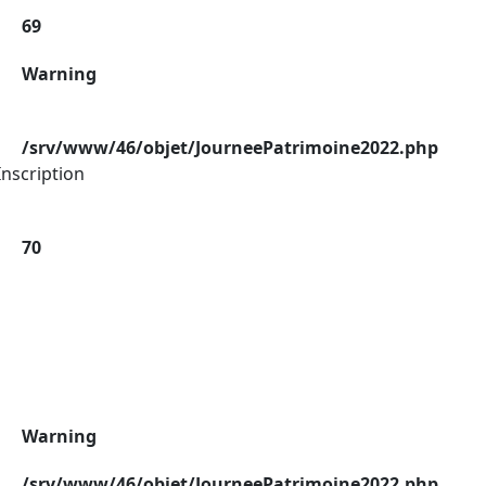
69
Warning
/srv/www/46/objet/JourneePatrimoine2022.php
nscription
70
Warning
/srv/www/46/objet/JourneePatrimoine2022.php