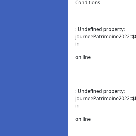
Conditions :
: Undefined property:
journeePatrimoine2022::$
in
on line
: Undefined property:
journeePatrimoine2022::$I
in
on line