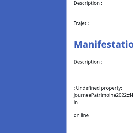
Description :
Trajet :
Manifestatio
Description :
: Undefined property:
journeePatrimoine2022::$
in
on line