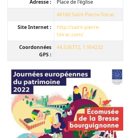
Adresse :
Place de l'église
46160
Saint-Pierre-Toirac
Site Internet :
http://saint-pierre-
toirac.com/
Coordonnées
44.526772, 1.954232
GPS :