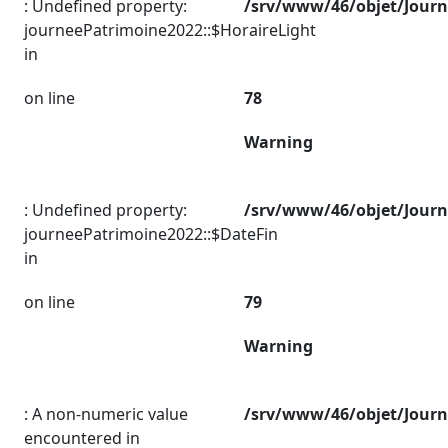
: Undefined property:
/srv/www/46/objet/Jour
journeePatrimoine2022::$HoraireLight
in
on line
78
Warning
: Undefined property:
/srv/www/46/objet/Jour
journeePatrimoine2022::$DateFin
in
on line
79
Warning
: A non-numeric value
/srv/www/46/objet/Jour
encountered in