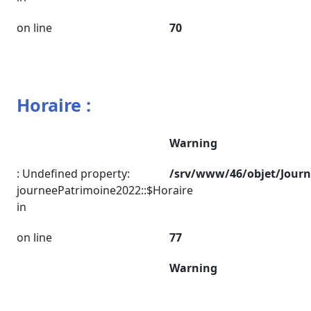
on line
70
Horaire :
Warning
: Undefined property:
/srv/www/46/objet/Jour
journeePatrimoine2022::$Horaire
in
on line
77
Warning