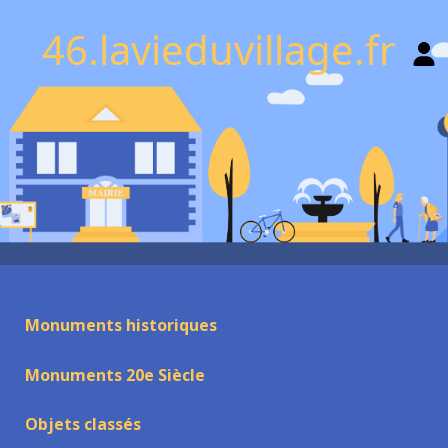
46.lavieduvillage.fr
Monuments historiques
Monuments 20e Siècle
Objets classés