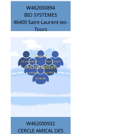
W462000894
BIO SYSTEMES
46400
Saint-Laurent-les-
Tours
W462000932
CERCLE AMICAL DES