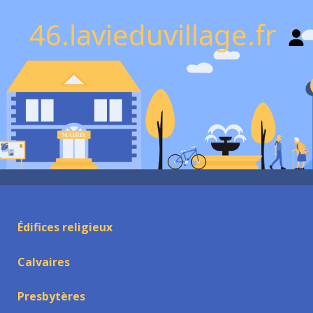
46.lavieduvillage.fr
Édifices religieux
Calvaires
Presbytères