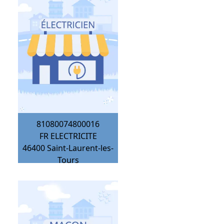
81080074800016
FR ELECTRICITE
46400
Saint-Laurent-les-
Tours