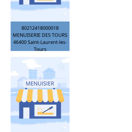
80212418000018
MENUISERIE DES TOURS
46400
Saint-Laurent-les-
Tours