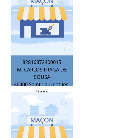
82816872400015
M. CARLOS FRAGA DE
SOUSA
46400
Saint-Laurent-les-
Tours