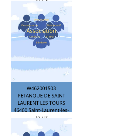
Tours
W462001503
PETANQUE DE SAINT
LAURENT LES TOURS
46400
Saint-Laurent-les-
Tours