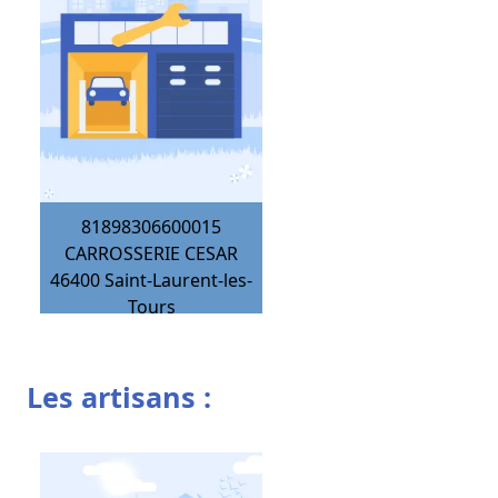
81898306600015
CARROSSERIE CESAR
46400
Saint-Laurent-les-
Tours
Les artisans :