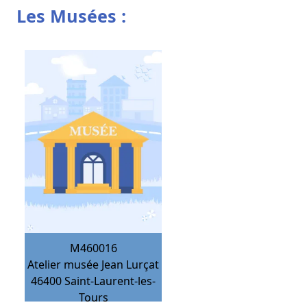
Les Musées :
M460016
Atelier musée Jean Lurçat
46400
Saint-Laurent-les-
Tours