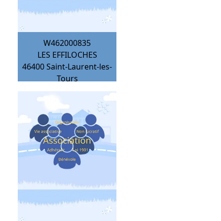
W462000835
LES EFFILOCHES
46400
Saint-Laurent-les-
Tours