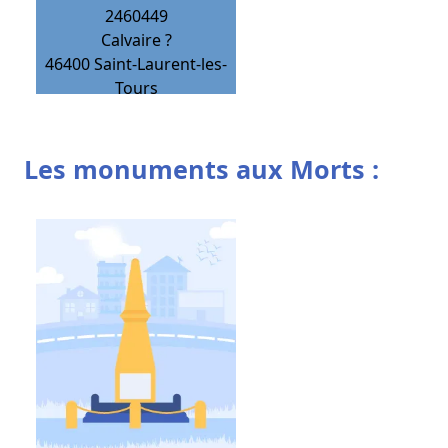
2460449
Calvaire ?
46400
Saint-Laurent-les-
Tours
Les monuments aux Morts :