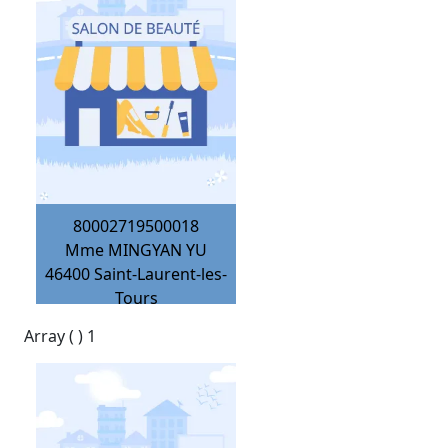
80002719500018
Mme MINGYAN YU
46400
Saint-Laurent-les-
Tours
Array ( ) 1