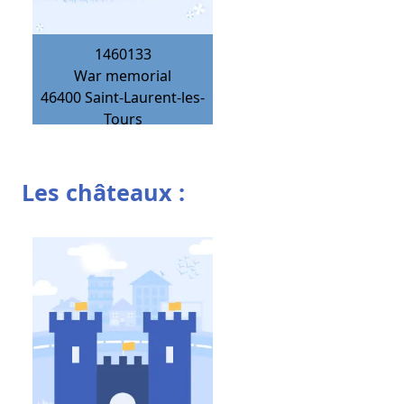
1460133
War memorial
46400
Saint-Laurent-les-
Tours
Les châteaux :