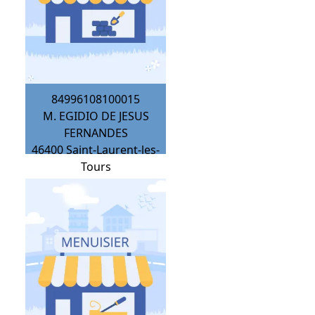
84996108100015
M. EGIDIO DE JESUS
FERNANDES
46400
Saint-Laurent-les-
Tours