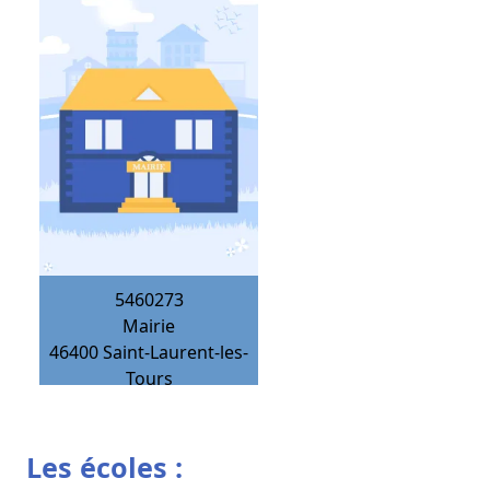
5460273
Mairie
46400
Saint-Laurent-les-
Tours
Les écoles :