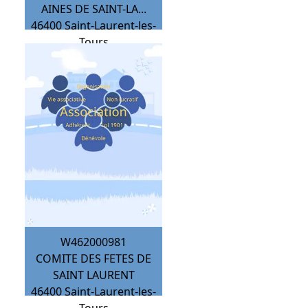
AINES DE SAINT-LA...
46400
Saint-Laurent-les-
Tours
W462000981
COMITE DES FETES DE
SAINT LAURENT
46400
Saint-Laurent-les-