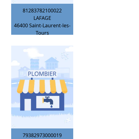
81283782100022
LAFAGE
46400
Saint-Laurent-les-
Tours
79382973000019