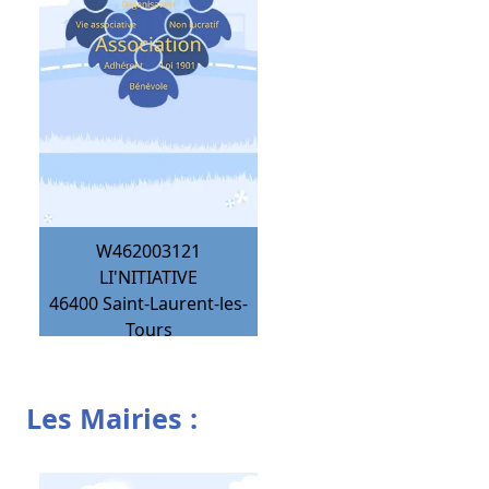
W462003121
LI'NITIATIVE
46400
Saint-Laurent-les-
Tours
Les Mairies :