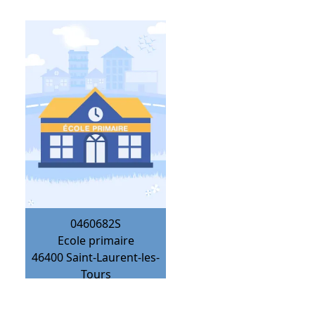
0460682S
Ecole primaire
46400
Saint-Laurent-les-
Tours