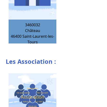
3460032
Château
46400
Saint-Laurent-les-
Tours
Les Association :