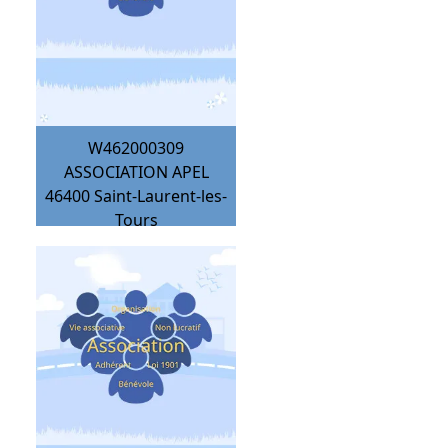
W462000309
ASSOCIATION APEL
46400
Saint-Laurent-les-
Tours